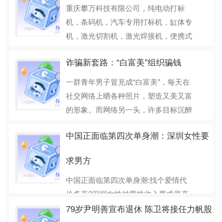
城市不可避免地加入
重庆攀万科技有限公司，纯电动打标
2017-04-08
机，条码机，汽车专用打标机，缸体专
机，激光切割机，激光焊接机，便携式
打标机，重庆打标机,重
诈骗新套路：“白富美”组织骗钱
2017-04-06
一群青年男子冒充成“白富美”，每天在
社交网络上晒各种照片，塑造又美又富
的形象。而网络另一头，许多目标沉醉
在甜美想象之中不
中国正面临第四次单身潮：深圳女性要
2017-04-05
求男方
中国正面临第四次单身潮:找个爱情代
价多高?深圳女性对男性收入要求最高
【导读】西南证券的老师给大家做了一
79岁尹明善宣布退休 陈卫将接任力帆股
份关于单身狗的专题报