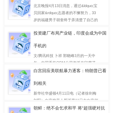
北京晚报4月13日消息，通过&ldquo;宝
贝回家&rdquo;志愿者的不懈努力，33
岁的福建男子胡奎终于弄清楚了自己的
身世：他其实是重庆
投资建厂布局产业链，印度会成为中国
2017-04-14
手机的
文/腾讯科技 卜祥 郭晓峰3月的一天中
午，中国手机ODM公司海派在印度诺
伊达的新建厂区门口，二三十名当地来
白宫回应美联航暴力逐客：特朗普已看
求职的年轻人围堵在此
到相关
2017-04-13
新华社华盛顿4月11日电（记者徐剑梅
刘阳）白宫发言人斯派塞11日在白宫例
行吹风会上说，9日发生的美国联合航
朝鲜：绝不会乞求和平 将“超强硬对抗