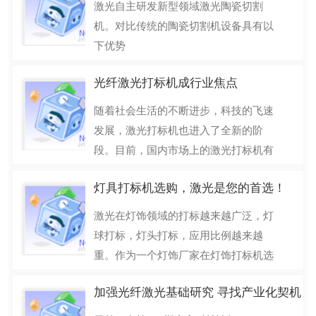
激光自主研发新型领域激光陶瓷切割
机。对比传统的陶瓷切割机设备具有以
下优势
（1）切割质量好 由于激光的光斑小、
光纤激光打标机成行业焦点
能量密度
2017-02-17
随着社会生活的不断进步，科技的飞速
发展，激光打标机也进入了全新的阶
段。目前，国内市场上的激光打标机有
光纤激光打标机、CO2激
灯具打标机选购，激光是您的首选！
2017-02-17
激光在灯饰领域的打标越来越广泛，灯
球打标，灯头打标，应用比例越来越
重。作为一个灯饰厂家在灯饰打标机选
购时，如果没
加强光纤激光基础研究 寻找产业化契机
有接触
2017-02-11