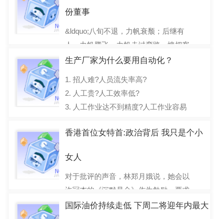
份董事
2017-03-30
&ldquo;八旬不退，力帆衰颓；后继有
人，力帆腾飞。力帆走过弯路，愧把客
商辜负；而今走上坦途，工厂客商同
生产厂家为什么要用自动化？
富。商家关照，力帆荣耀
1. 招人难?人员流失率高?
2017-03-29
2. 人工贵?人工效率低?
3. 人工作业达不到精度?人工作业容易
工伤？
香港首位女特首:政治背后 我只是个小
4. 人工作业质量不稳定?
5. 策划
女人
2017-03-28
对于批评的声音，林郑月娥说，她会以
许冠杰的《沉默是金》作为勉励，要求
自己平常心对待，并相信公道自在人
国际油价持续走低 下周二将迎年内最大
心。3月26日，林郑月娥