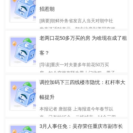
空公司（美联航）暴力
招惹朝
2017-04-12
[摘要]朝鲜外务省发言人当天对朝中社
发表谈话时表示，朝方注意到美国突然
把航母战斗群驶往朝鲜半岛水域，如果
老两口花50多万买的房 为啥现在成了租
美国选择&ldquo;先
客？
2017-04-11
[导读]重庆一对夫妻多年前花50万买
房，如今突然有陌生男上门收租。男子
称一年前有人将房子卖给他，得知卖房
调控加码下三四线楼市隐忧：杠杆率大
真相后夫妻俩气坏了。
幅提升
2017-04-10
本报记者 唐韶葵 上海报道今年春节以
来，已有约15个一二线城市、14个三四
线城市出台楼市调控措施，热点三四线
3月人事任免：吴存荣任重庆市副市长