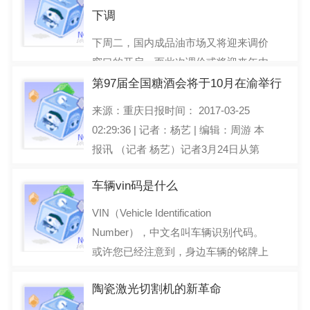
下调
2017-03-27
下周二，国内成品油市场又将迎来调价
窗口的开启，而此次调价或将迎来年内
油价最大幅度的下调。 记者从多家
第97届全国糖酒会将于10月在渝举行
社会监测机构了解到
来源：重庆日报时间： 2017-03-25
2017-03-26
02:29:36 | 记者：杨艺 | 编辑：周游 本
报讯 （记者 杨艺）记者3月24日从第
96届全国糖酒会上获
车辆vin码是什么
2017-03-25
VIN（Vehicle Identification
Number），中文名叫车辆识别代码。
或许您已经注意到，身边车辆的铭牌上
多了一个由17位字母、数字组
陶瓷激光切割机的新革命
2017-03-22