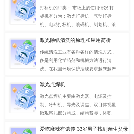
打标机的种类： 市场上的使用情况 打
标机有分为：激光打标机、气动打标
机、电动打标机、喷码机、刻划机、滚
字机、压印机、墨
激光除锈清洗的原理和应用简析
2017-06-10
传统清洗工业有各种各样的清洗方式，
多是利用化学药剂和机械方法进行清
洗。在我国环境保护法规要求越来越严
格、人们环保和安全意
激光点焊机
2017-06-02
激光点焊机主要由激光器、电源及控
制、冷却机、导光及调焦、双目体视显
微观察几部分构成，结构紧凑，体积
小。与激光束同轴的显微
爱吃麻辣有遗传 33岁男子找到亲生父母
2017-05-12