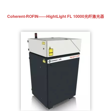
Coherent-ROFIN——HightLight FL 10000光纤激光器