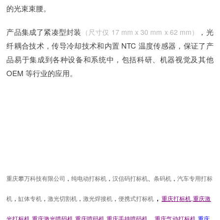
的光束束腰。
产品集成了紧凑型封装
，光
（尺寸仅 17 mm x 30 mm x 62 mm）
纤耦合技术，传导冷却技术和内置 NTC 温度传感器，保证了产
品易于集成到各种设备和系统中，包括科研、机器视觉及其他
OEM 等行业的应用。
重庆攀万科技有限公司
，
纯电动打标机
，
汉信码打标机
、
条码机
，
汽车专用打标
，
,
机
，
缸体专机
，
激光切割机
，
激光焊接机
，
便携式打标机
重庆打标机
重庆激
,
,
,
，
,
光打标机
重庆激光喷码机
重庆喷码机
重庆手持喷码机
重庆气动打标机
重庆