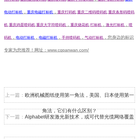
，
，
,
,
电动打标机
重庆电磁打标机
重庆打码机
重庆二维码喷码机
重庆条形码喷码
,
,
，
,
，
，
机
重庆鸡蛋喷码机
重庆大字符喷码机
重庆烧花机
打标机
激光打标机
喷
，
，
，
，
，您身边的标识
码机
电动打标机
电磁打标机
手持喷码机
气动打标机
专家为您推荐！网址：
www.cqpanwan.com/
上一篇：
欧洲机械图纸使用第一角法，美国、日本使用第一
角法，它们有什么区别？
下一篇：
Alphabet研发激光新技术，或可代替光缆网络覆盖